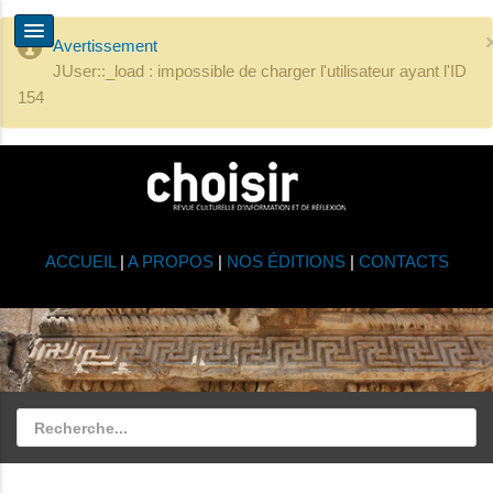
Avertissement
JUser::_load : impossible de charger l'utilisateur ayant l'ID
154
ACCUEIL
|
A PROPOS
|
NOS ÉDITIONS
|
CONTACTS