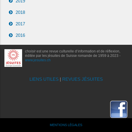
2019
2018
2017
2016
choisir
est une revue culturelle d’information et de réflexion,
éditée par les jésuites de Suisse romande de 1959 à 2023 -
www.jesuites.ch
LIENS UTILES
|
REVUES JÉSUITES
MENTIONS LÉGALES