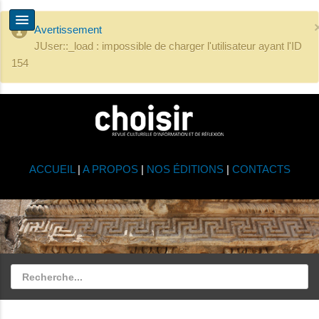
Avertissement
JUser::_load : impossible de charger l'utilisateur ayant l'ID
154
ACCUEIL
|
A PROPOS
|
NOS ÉDITIONS
|
CONTACTS