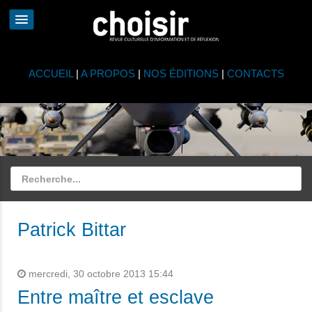
ACCUEIL
|
A PROPOS
|
NOS ÉDITIONS
|
CONTACTS
Patrick Bittar
mercredi, 30 octobre 2013 15:44
Entre maître et esclave