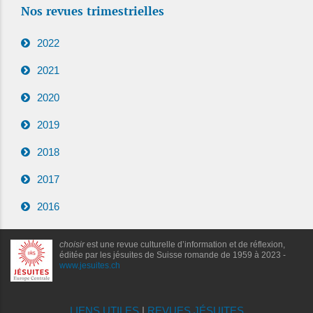
Nos revues trimestrielles
2022
2021
2020
2019
2018
2017
2016
choisir
est une revue culturelle d’information et de réflexion,
éditée par les jésuites de Suisse romande de 1959 à 2023 -
www.jesuites.ch
LIENS UTILES
|
REVUES JÉSUITES