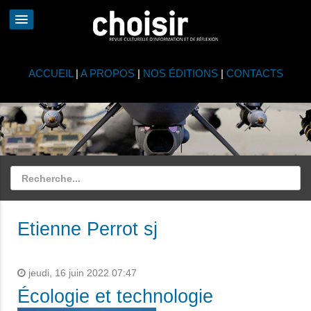
ACCUEIL
|
A PROPOS
|
NOS ÉDITIONS
|
CONTACTS
Etienne Perrot sj
jeudi, 16 juin 2022 07:47
Écologie et technologie