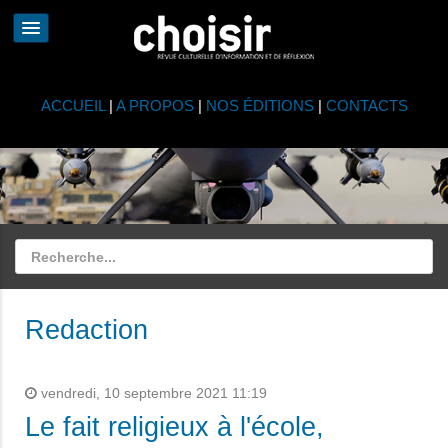
ACCUEIL
|
A PROPOS
|
NOS ÉDITIONS
|
CONTACTS
Redaction
vendredi, 10 septembre 2021 11:19
Le fait religieux à l'école,