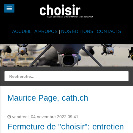
ACCUEIL
|
A PROPOS
|
NOS ÉDITIONS
|
CONTACTS
Maurice Page, cath.ch
vendredi, 04 novembre 2022 09:41
Fermeture de "choisir": entretien