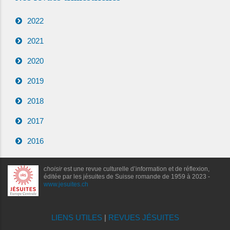
2022
2021
2020
2019
2018
2017
2016
choisir
est une revue culturelle d’information et de réflexion,
éditée par les jésuites de Suisse romande de 1959 à 2023 -
www.jesuites.ch
LIENS UTILES
|
REVUES JÉSUITES