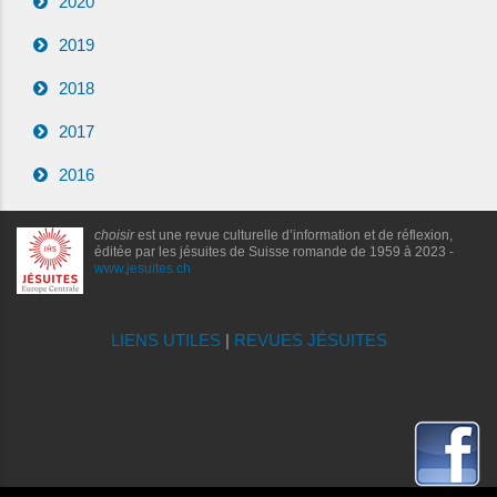
2020
2019
2018
2017
2016
choisir
est une revue culturelle d’information et de réflexion,
éditée par les jésuites de Suisse romande de 1959 à 2023 -
www.jesuites.ch
LIENS UTILES
|
REVUES JÉSUITES