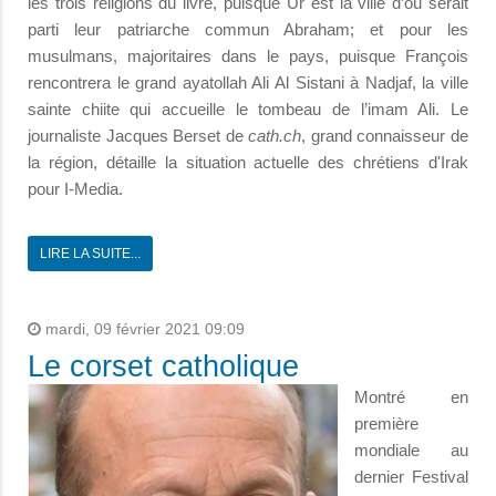
les trois religions du livre, puisque Ur est la ville d’où serait
parti leur patriarche commun Abraham; et pour les
musulmans, majoritaires dans le pays, puisque François
rencontrera le grand ayatollah Ali Al Sistani à Nadjaf, la ville
sainte chiite qui accueille le tombeau de l’imam Ali. Le
journaliste Jacques Berset de
cath.ch
, grand connaisseur de
la région, détaille la situation actuelle des chrétiens d'Irak
pour I-Media.
LIRE LA SUITE...
mardi, 09 février 2021 09:09
Le corset catholique
Montré en
première
mondiale au
dernier Festival