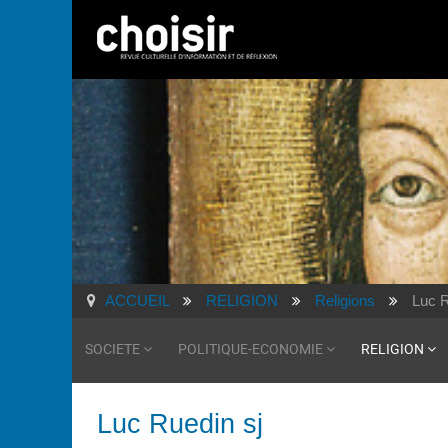
ACCUEIL
RELIGION
Religions
Luc R
SOCIETE
POLITIQUE-ECONOMIE
RELIGION
Luc Ruedin sj