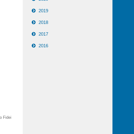
2019
2018
2017
2016
io Fidei