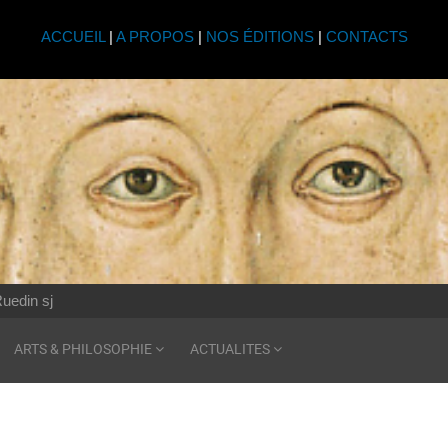
ACCUEIL
|
A PROPOS
|
NOS ÉDITIONS
|
CONTACTS
uedin sj
ARTS & PHILOSOPHIE
ACTUALITES