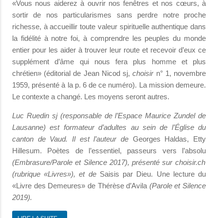
«Vous nous aiderez à ouvrir nos fenêtres et nos cœurs, à
sortir de nos particularismes sans perdre notre proche
richesse, à accueillir toute valeur spirituelle authentique dans
la fidélité à notre foi, à comprendre les peuples du monde
entier pour les aider à trouver leur route et recevoir d’eux ce
supplément d’âme qui nous fera plus homme et plus
chrétien» (éditorial de Jean Nicod sj,
choisir
n° 1, novembre
1959, présenté à la p. 6 de ce numéro). La mission demeure.
Le contexte a changé. Les moyens seront autres.
Luc Ruedin sj (responsable de l’Espace Maurice Zundel de
Lausanne) est formateur d’adultes au sein de l’Église du
canton de Vaud. Il est l’auteur de
Georges Haldas, Etty
Hillesum. Poètes de l’essentiel, passeurs vers l’absolu
(Embrasure/Parole et Silence 2017), présenté sur choisir.ch
(rubrique «Livres»), et de
Saisis par Dieu. Une lecture du
«Livre des Demeures» de Thérèse d’Avila
(Parole et Silence
2019).