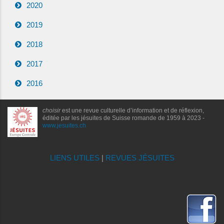
2020
2019
2018
2017
2016
choisir
est une revue culturelle d’information et de réflexion,
éditée par les jésuites de Suisse romande de 1959 à 2023 -
www.jesuites.ch
LIENS UTILES
|
REVUES JÉSUITES