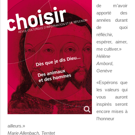
de m’avoir
apporté des
années durant
de quoi
réfléchir,
espérer, aimer,
me cultiver.»
Hélène
Ambord
,
Genève
«Espérons que
les valeurs qui
vous auront
inspirés seront
encore mises à
l’honneur
ailleurs.»
Marie Allenbach, Territet