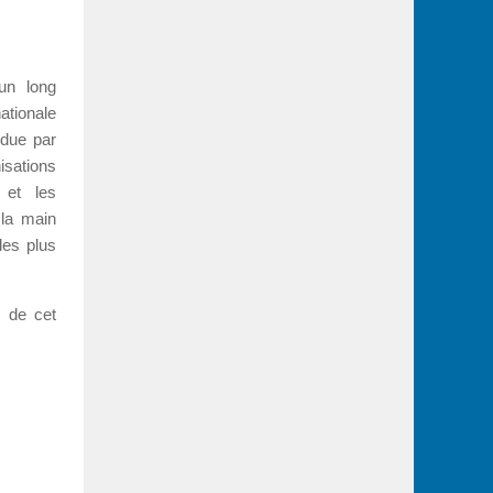
un long
ationale
ndue par
sations
e et les
 la main
les plus
s de cet