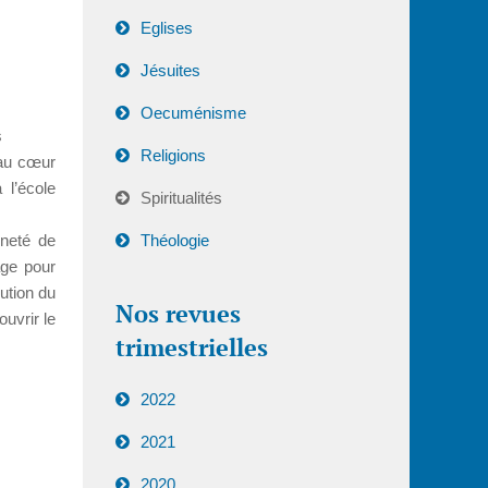
Eglises
Jésuites
Oecuménisme
s
Religions
 au cœur
 l’école
Spiritualités
nneté de
Théologie
age pour
ution du
Nos revues
ouvrir le
trimestrielles
2022
2021
2020