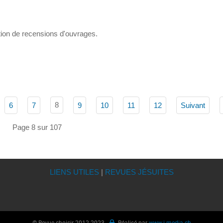
ion de recensions d'ouvrages.
8
6
7
9
10
11
12
Suivant
Page 8 sur 107
LIENS UTILES
|
REVUES JÉSUITES
© Revue choisir 2012-2023 -
Réalisé par
www.i-media.ch