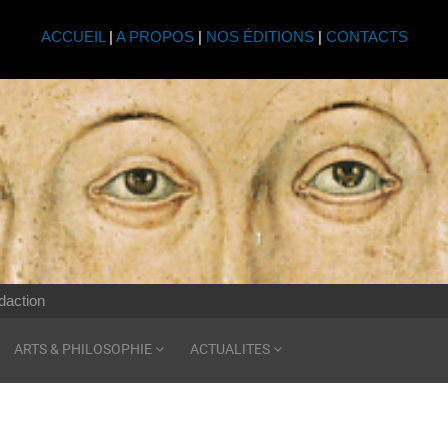
ACCUEIL
|
A PROPOS
|
NOS ÉDITIONS
|
CONTACTS
daction
ARTS & PHILOSOPHIE
ACTUALITES