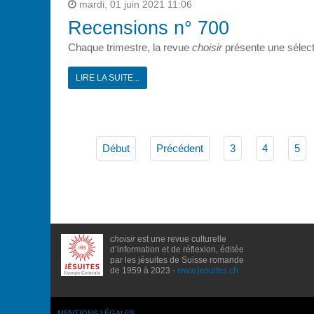
mardi, 01 juin 2021 11:06
Recensions n° 700
Chaque trimestre, la revue
choisir
présente une sélect
LIRE LA SUITE...
Début
Précédent
3
4
5
choisir
est une revue culturelle
d’information et de réflexion, éditée
par les jésuites de Suisse romande
de 1959 à 2023 -
www.jesuites.ch
MENTIONS LÉGALES