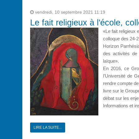
vendredi, 10 septembre 2021 11:19
Le fait religieux à l'école, co
«Le fait religieux
colloque des 24-2
Horizon Parrhésia
des activités de
laïque».
En 2016, ce Grou
l’Université de G
rendre compte de 
livre sur le Group
débat sur les enje
Informations et in
LIRE LA SUITE...