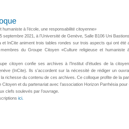
lloque
 et humaniste à l’école, une responsabilité citoyenne
»
5 septembre 2021, à l'Université de Genève, Salle B106 Uni Bastion
 et InCite animent trois tables rondes sur trois aspects qui ont été
 membres du Groupe Citoyen «Culture religieuse et humaniste à
pe citoyen confie ses archives à l’Institut d’études de la citoye
enève (InCite). Ils s’accordent sur la nécessité de rédiger un ouvr
la richesse du contenu de ces archives. Ce colloque profite de la par
e Citoyen et du partenariat avec l’association Horizon Parrhésia pour 
ux clefs soulevés par l’ouvrage.
scriptions
ici.