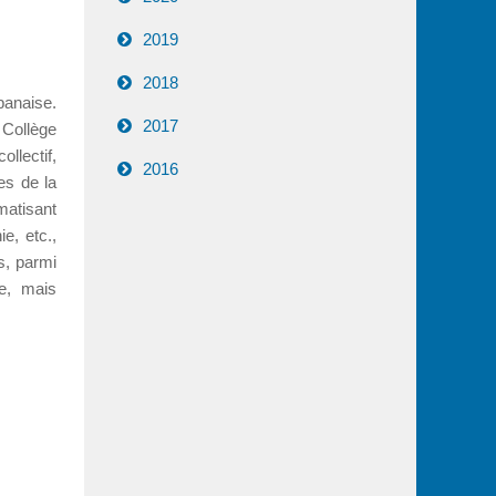
2019
2018
ibanaise.
2017
Collège
llectif,
2016
s de la
matisant
ie, etc.,
s, parmi
me, mais