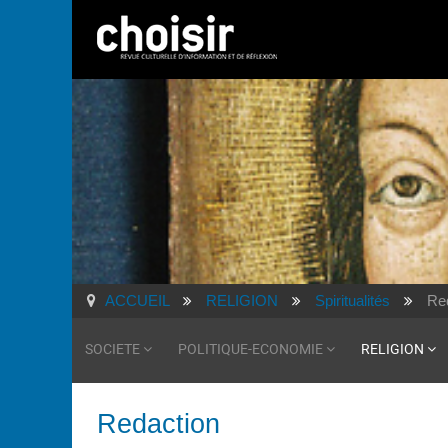
ACCUEIL
RELIGION
Spiritualités
Re
SOCIETE
POLITIQUE-ECONOMIE
RELIGION
Redaction