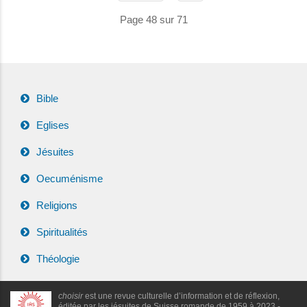
Page 48 sur 71
Bible
Eglises
Jésuites
Oecuménisme
Religions
Spiritualités
Théologie
choisir
est une revue culturelle d’information et de réflexion,
éditée par les jésuites de Suisse romande de 1959 à 2023 -