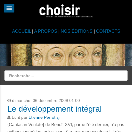
ACCUEIL
|
A PROPOS
|
NOS ÉDITIONS
|
CONTACTS
dimanche, 06 décembre 2009 01:00
Le développement intégral
Écrit par
Etienne Perrot sj
{Caritas in Veritate} de Benoît XVI, parue l'été dernier, n'a pas
enthousiasmé les foules, peut-être par manque de sel. Très