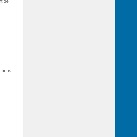
nt de
e nous