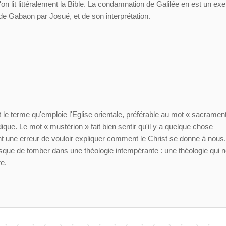
e l'on lit littéralement la Bible. La condamnation de Galilée en est un e
e de Gabaon par Josué, et de son interprétation.
le terme qu'emploie l'Eglise orientale, préférable au mot « sacrame
idique. Le mot « mustèrion » fait bien sentir qu'il y a quelque chose
nt une erreur de vouloir expliquer comment le Christ se donne à nous
risque de tomber dans une théologie intempérante : une théologie qui 
e.