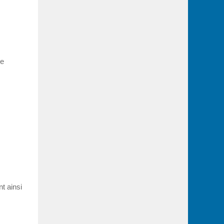
de
t ainsi