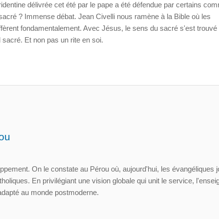
 tridentine délivrée cet été par le pape a été défendue par certains c
 sacré ? Immense débat. Jean Civelli nous ramène à la Bible où les
fèrent fondamentalement. Avec Jésus, le sens du sacré s'est trouvé
sacré. Et non pas un rite en soi.
rou
loppement. On le constate au Pérou où, aujourd'hui, les évangéliques 
tholiques. En privilégiant une vision globale qui unit le service, l'ens
us adapté au monde postmoderne.