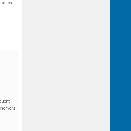
omme une
jouent
eignement