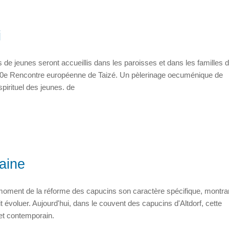
i
 de jeunes seront accueillis dans les paroisses et dans les familles 
a 30e Rencontre européenne de Taizé. Un pèlerinage oecuménique de
pirituel des jeunes. de
caine
 moment de la réforme des capucins son caractère spécifique, montran
t évoluer. Aujourd'hui, dans le couvent des capucins d'Altdorf, cette
 et contemporain.