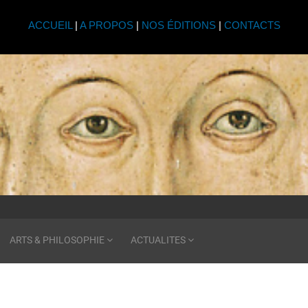
ACCUEIL
|
A PROPOS
|
NOS ÉDITIONS
|
CONTACTS
ARTS & PHILOSOPHIE
ACTUALITES