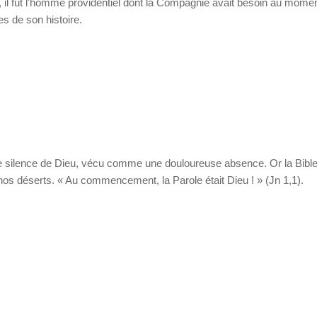
i, il fut l'homme providentiel dont la Compagnie avait besoin au mome
s de son histoire.
e silence de Dieu, vécu comme une douloureuse absence. Or la Bibl
os déserts. « Au commencement, la Parole était Dieu ! » (Jn 1,1).