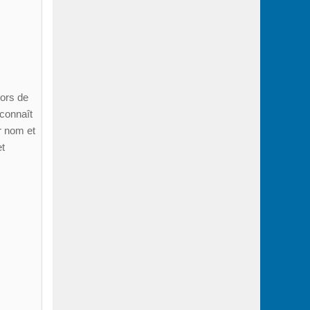
lors de
 connaît
r nom et
et