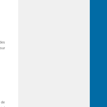
 des
 sur
r de