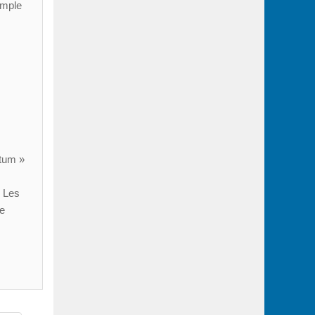
xemple
ntum »
. Les
ne