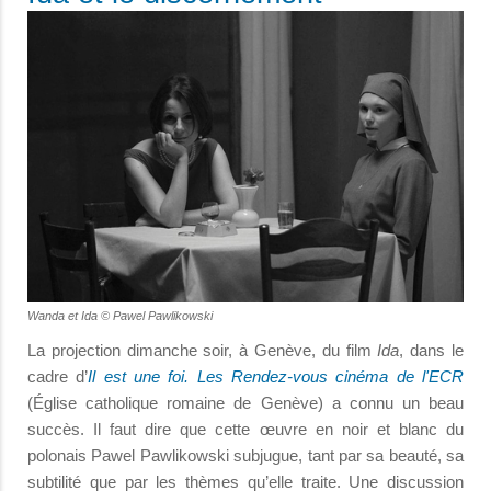
Wanda et Ida © Pawel Pawlikowski
La projection dimanche soir, à Genève, du film
Ida
, dans le
cadre d’
Il est une foi. Les Rendez-vous cinéma de l'ECR
(Église catholique romaine de Genève) a connu un beau
succès. Il faut dire que cette œuvre en noir et blanc du
polonais Pawel Pawlikowski subjugue, tant par sa beauté, sa
subtilité que par les thèmes qu’elle traite. Une discussion