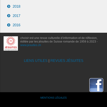
2018
2017
2016
choisir
est une revue culturelle d’information et de réflexion,
éditée par les jésuites de Suisse romande de 1959 à 2023 -
www.jesuites.ch
LIENS UTILES
|
REVUES JÉSUITES
MENTIONS LÉGALES