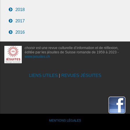
2018
2017
2016
choisir
est une revue culturelle d’information et de réflexion,
éditée par les jésuites de Suisse romande de 1959 à 2023 -
www.jesuites.ch
LIENS UTILES
|
REVUES JÉSUITES
MENTIONS LÉGALES