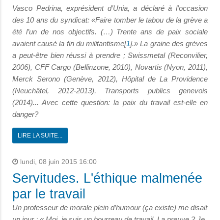
Vasco Pedrina, exprésident d’Unia, a déclaré à l’occasion
des 10 ans du syndicat: «Faire tomber le tabou de la grève a
été l’un de nos objectifs. (…) Trente ans de paix sociale
avaient causé la fin du militantisme[
1
].» La graine des grèves
a peut-être bien réussi à prendre ; Swissmetal
(Reconvilier,
2006), CFF Cargo (Bellinzone, 2010), Novartis (Nyon, 2011),
Merck Serono (Genève, 2012), Hôpital de La Providence
(Neuchâtel, 2012-2013), Transports publics genevois
(2014)... Avec cette question: la paix du travail est-elle en
danger?
LIRE LA SUITE...
lundi, 08 juin 2015 16:00
Servitudes. L'éthique malmenée
par le travail
Un professeur de morale plein d’humour (ça existe) me disait
un jour : « Moi, je suis un bourreau de travail. La preuve ? Je