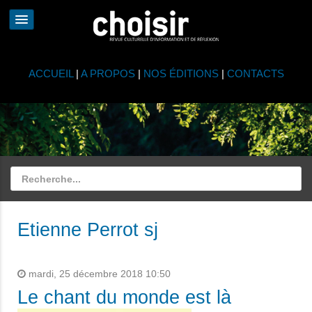
ACCUEIL
|
A PROPOS
|
NOS ÉDITIONS
|
CONTACTS
Etienne Perrot sj
mardi, 25 décembre 2018 10:50
Le chant du monde est là