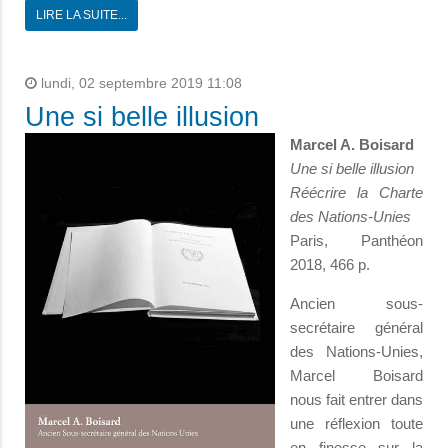
LIRE LA SUITE...
lundi, 02 septembre 2019 11:08
Une si belle illusion
Marcel A. Boisard
Une si belle illusion
Réécrire la Charte
des Nations-Unies
Paris, Panthéon
2018, 466 p.
Ancien sous-
secrétaire général
des Nations-Unies,
Marcel Boisard
nous fait entrer dans
une réflexion toute
en finesse sur la