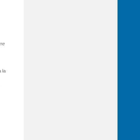
vre
 la