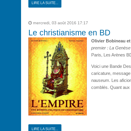
LIRE LA SUITE...
mercredi, 03 août 2016 17:17
Le christianisme en BD
Olivier Bobineau e
premier : La Genèse
Paris, Les Arènes B
Voici une Bande Dessi
caricature, message 
nauseum
. Les afici
comblés. Quant aux a
LIRE LA SUITE...