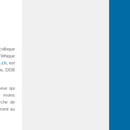
colloque
l’éthique
s.ch
, est
is, DDB
ceux qui
s moins
arche de
ement au