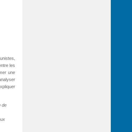
unistes,
entre les
rmer une
analyser
xpliquer
e de
eux