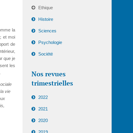
Ethique
Histoire
comme la
Sciences
; et moi
Psychologie
pport de
ntérieur,
Société
ur que je
isent les
Nos revues
.
trimestrielles
ociale
la vie
2022
eux
is,
2021
2020
2019