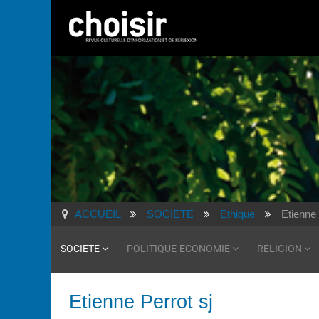
ACCUEIL
SOCIETE
Ethique
Etienne 
SOCIETE
POLITIQUE-ECONOMIE
RELIGION
Etienne Perrot sj