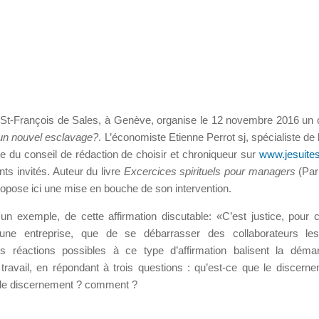
l St-François de Sales, à Genève, organise le 12 novembre 2016 un 
: un nouvel esclavage?
. L’économiste Etienne Perrot sj, spécialiste de 
e du conseil de rédaction de choisir et chroniqueur sur
www.jesuite
nts invités. Auteur du livre
Excercices spirituels pour managers
(Par
propose ici une mise en bouche de son intervention.
un exemple, de cette affirmation discutable: «C’est justice, pour 
s une entreprise, que de se débarrasser des collaborateurs le
s réactions possibles à ce type d’affirmation balisent la dém
travail, en répondant à trois questions : qu’est-ce que le discern
i le discernement ? comment ?