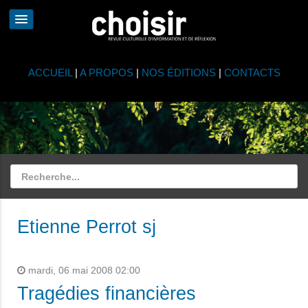
ACCUEIL
|
A PROPOS
|
NOS ÉDITIONS
|
CONTACTS
Etienne Perrot sj
mardi, 06 mai 2008 02:00
Tragédies financières