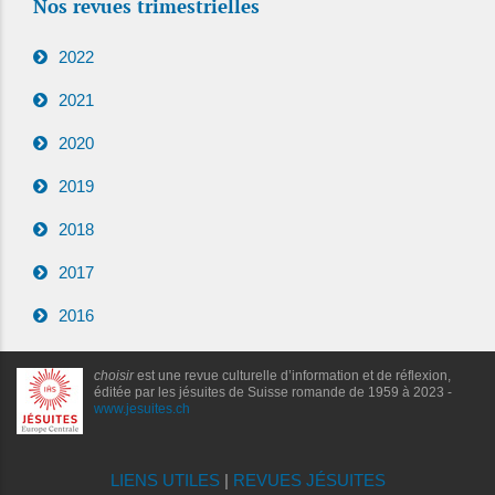
Nos revues trimestrielles
2022
2021
2020
2019
2018
2017
2016
choisir
est une revue culturelle d’information et de réflexion,
éditée par les jésuites de Suisse romande de 1959 à 2023 -
www.jesuites.ch
LIENS UTILES
|
REVUES JÉSUITES