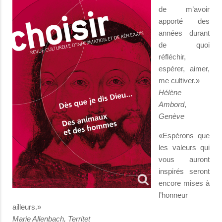
de m’avoir
apporté des
années durant
de quoi
réfléchir,
espérer, aimer,
me cultiver.»
Hélène
Ambord
,
Genève
«Espérons que
les valeurs qui
vous auront
inspirés seront
encore mises à
l’honneur
ailleurs.»
Marie Allenbach, Territet