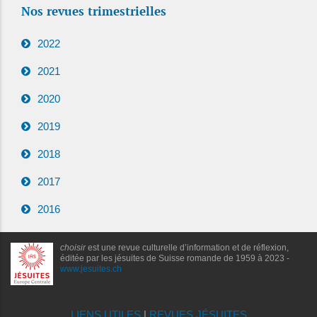
Nos revues trimestrielles
2022
2021
2020
2019
2018
2017
2016
choisir
est une revue culturelle d’information et de réflexion,
éditée par les jésuites de Suisse romande de 1959 à 2023 -
www.jesuites.ch
LIENS UTILES
|
REVUES JÉSUITES