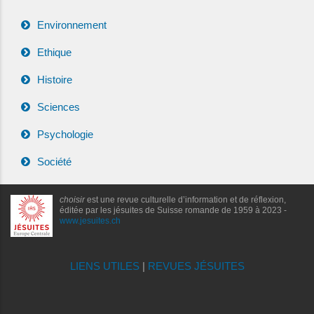
Environnement
Ethique
Histoire
Sciences
Psychologie
Société
choisir
est une revue culturelle d’information et de réflexion,
éditée par les jésuites de Suisse romande de 1959 à 2023 -
www.jesuites.ch
LIENS UTILES
|
REVUES JÉSUITES