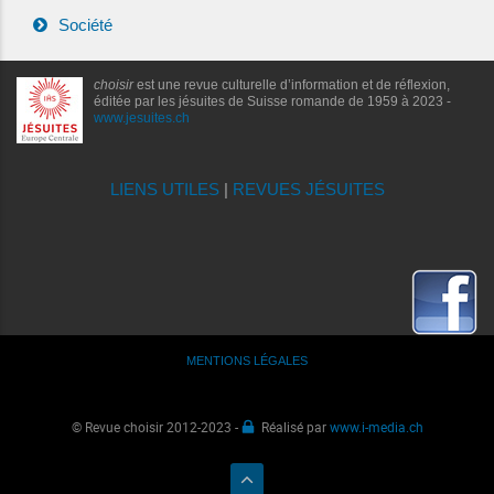
Société
choisir
est une revue culturelle d’information et de réflexion,
éditée par les jésuites de Suisse romande de 1959 à 2023 -
www.jesuites.ch
LIENS UTILES
|
REVUES JÉSUITES
MENTIONS LÉGALES
© Revue choisir 2012-2023 -
Réalisé par
www.i-media.ch