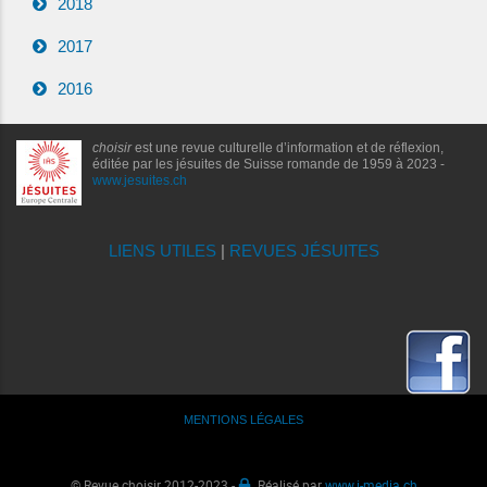
2018
2017
2016
choisir
est une revue culturelle d’information et de réflexion,
éditée par les jésuites de Suisse romande de 1959 à 2023 -
www.jesuites.ch
LIENS UTILES
|
REVUES JÉSUITES
MENTIONS LÉGALES
© Revue choisir 2012-2023 -
Réalisé par
www.i-media.ch