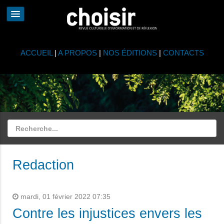
ACCUEIL
|
A PROPOS
|
NOS ÉDITIONS
|
CONTACTS
Redaction
mardi, 01 février 2022 07:35
Contre les injustices envers les