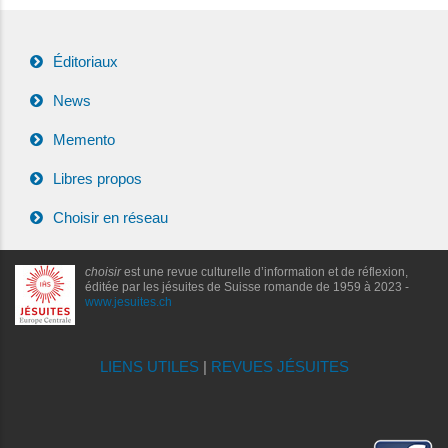
Éditoriaux
News
Memento
Libres propos
Choisir en réseau
choisir
est une revue culturelle d’information et de réflexion,
éditée par les jésuites de Suisse romande de 1959 à 2023 -
www.jesuites.ch
LIENS UTILES
|
REVUES JÉSUITES