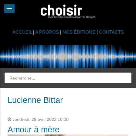
ACCUEIL
|
A PROPOS
|
NOS ÉDITIONS
|
CONTACTS
Lucienne Bittar
vendredi, 29 avril 2022 10:00
Amour à mère