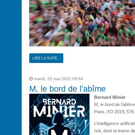
LIRE LA SUITE...
mardi, 25 mai 2021 09:54
M, le bord de l’abîme
Bernard Minier
M, le bord de l’abîme
Paris, XO 2019, 576 
L’intelligence artific
noir, dont la trame d