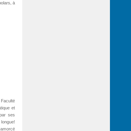
olars, à
 Faculté
tique et
 par ses
 longue!
t amorcé