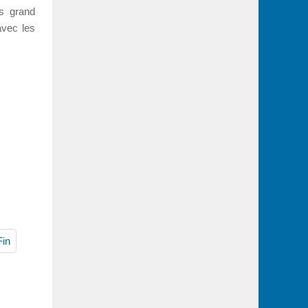
us grand
avec les
Fin