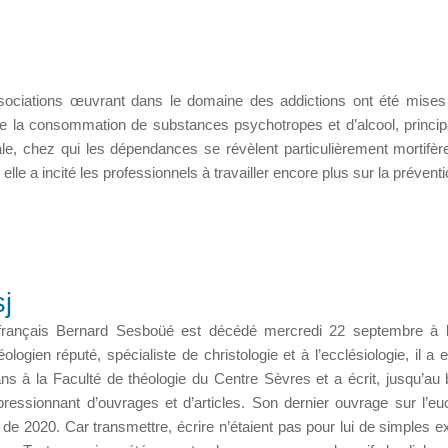
ociations œuvrant dans le domaine des addictions ont été mises
 de la consommation de substances psychotropes et d’alcool, princi
e, chez qui les dépendances se révèlent particulièrement mortifère
lle a incité les professionnels à travailler encore plus sur la préventi
j
 français Bernard Sesboüé est décédé mercredi 22 septembre à 
ologien réputé, spécialiste de christologie et à l’ecclésiologie, il a 
ns à la Faculté de théologie du Centre Sèvres et a écrit, jusqu’au 
essionnant d’ouvrages et d’articles. Son dernier ouvrage sur l’euc
e 2020. Car transmettre, écrire n’étaient pas pour lui de simples e