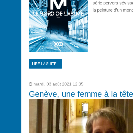
série pervers séviss
la peinture d’un mo
LIRE LA SUITE...
mardi, 03 août 2021 12:35
Genève, une femme à la tête 