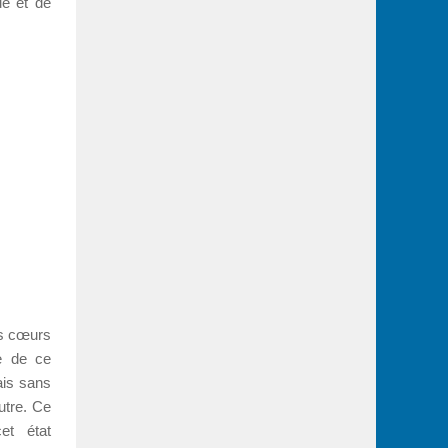
ue et de
os cœurs
e de ce
ais sans
utre. Ce
et état