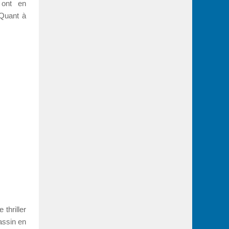
s ont en
 Quant à
 thriller
assin en