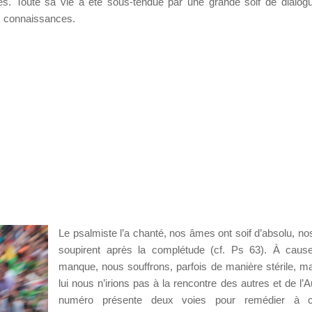
s. Toute sa vie a été sous-tendue par une grande soif de dialog
s connaissances.
Le psalmiste l’a chanté, nos âmes ont soif d’absolu, n
soupirent après la complétude (cf. Ps 63). À caus
manque, nous souffrons, parfois de manière stérile, m
lui nous n’irions pas à la rencontre des autres et de l’A
numéro présente deux voies pour remédier à c