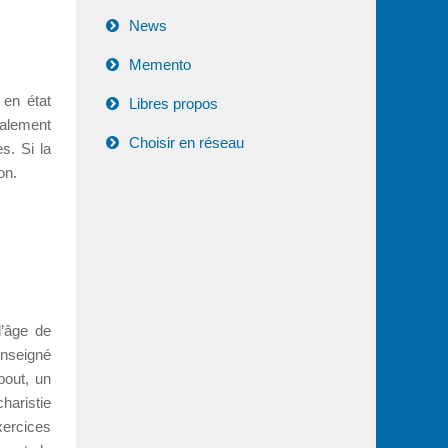
News
Memento
 en état
Libres propos
palement
Choisir en réseau
s. Si la
on.
l’âge de
enseigné
bout, un
haristie
xercices