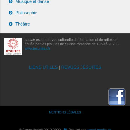
Musique et danse
Philosophie
Théâtre
choisir
est une revue culturelle d’information et de réflexion,
éditée par les jésuites de Suisse romande de 1959 à 2023 -
www.jesuites.ch
LIENS UTILES
|
REVUES JÉSUITES
MENTIONS LÉGALES
© Revue choisir 2012-2023 -
Réalisé par
www.i-media.ch