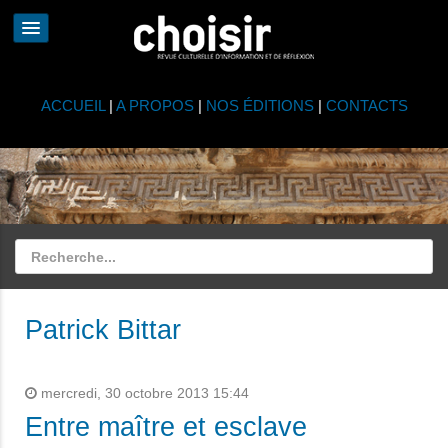
ACCUEIL
|
A PROPOS
|
NOS ÉDITIONS
|
CONTACTS
Patrick Bittar
mercredi, 30 octobre 2013 15:44
Entre maître et esclave