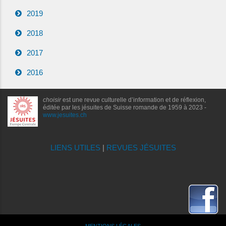
2019
2018
2017
2016
choisir
est une revue culturelle d’information et de réflexion,
éditée par les jésuites de Suisse romande de 1959 à 2023 -
www.jesuites.ch
LIENS UTILES
|
REVUES JÉSUITES
MENTIONS LÉGALES