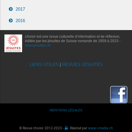
2017
2016
choisir
est une revue culturelle d’information et de réflexion,
éditée par les jésuites de Suisse romande de 1959 à 2023 -
www.jesuites.ch
LIENS UTILES
|
REVUES JÉSUITES
MENTIONS LÉGALES
© Revue choisir 2012-2023 -
Réalisé par
www.i-media.ch