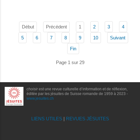
Début
Précédent
1
2
3
4
5
6
7
8
9
10
Suivant
Fin
Page 1 sur 29
choisir
est une revue culturelle d’information et de réflexion,
éditée par les jésuites de Suisse romande de 1959 à 2023 -
www.jesuites.ch
LIENS UTILES
|
REVUES JÉSUITES