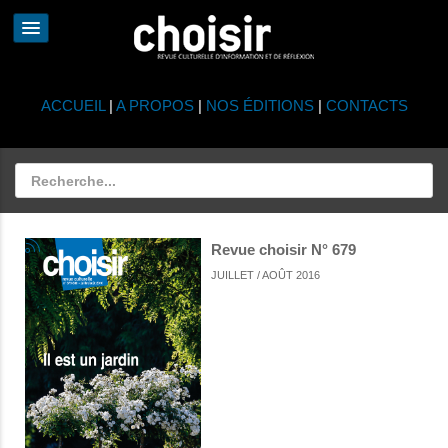
ACCUEIL
|
A PROPOS
|
NOS ÉDITIONS
|
CONTACTS
Revue choisir N° 679
JUILLET / AOÛT 2016