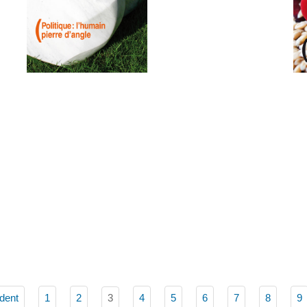
3
dent
1
2
4
5
6
7
8
9