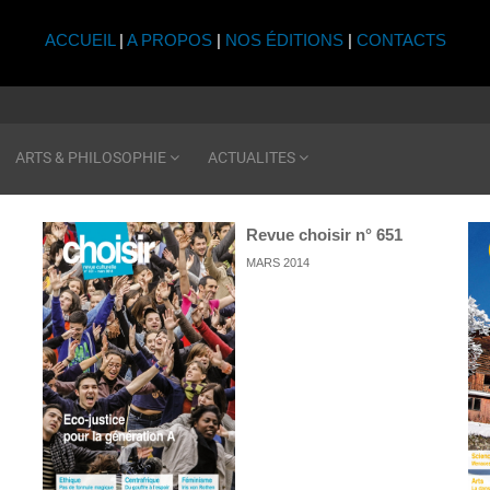
ACCUEIL
|
A PROPOS
|
NOS ÉDITIONS
|
CONTACTS
ARTS & PHILOSOPHIE
ACTUALITES
Revue choisir n° 651
MARS 2014