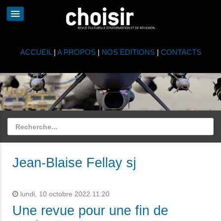
ACCUEIL
|
A PROPOS
|
NOS ÉDITIONS
|
CONTACTS
Jean-Blaise Fellay sj
lundi, 10 octobre 2022 11:20
Une revue pour une fin de