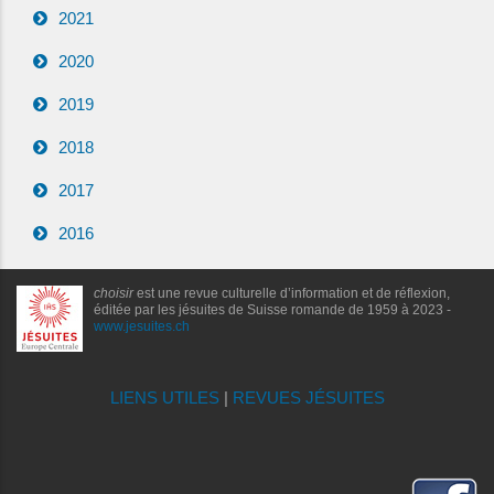
2021
2020
2019
2018
2017
2016
choisir
est une revue culturelle d’information et de réflexion,
éditée par les jésuites de Suisse romande de 1959 à 2023 -
www.jesuites.ch
LIENS UTILES
|
REVUES JÉSUITES