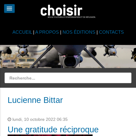
ACCUEIL
|
A PROPOS
|
NOS ÉDITIONS
|
CONTACTS
Lucienne Bittar
lundi, 10 octobre 2022 06:35
Une gratitude réciproque