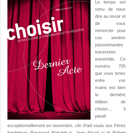
Le temps est
venu de nous
dire au revoir et
de vous
remercier pour
ces années
passionnantes
traversées
ensemble. Ce
numéro 705
que vous tenez
entre vos
mains est bien
la dernière
édition de
choisir
… Il
paraît
exceptionnellement en novembre, clin d’œil voulu aux Pères
fondateurs Raymond Bréchet sj, Jean Nicod sj et Robert