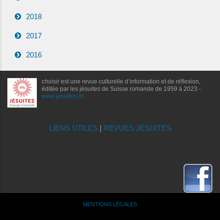
2018
2017
2016
choisir
est une revue culturelle d’information et de réflexion,
éditée par les jésuites de Suisse romande de 1959 à 2023 -
www.jesuites.ch
LIENS UTILES
|
REVUES JÉSUITES
MENTIONS LÉGALES