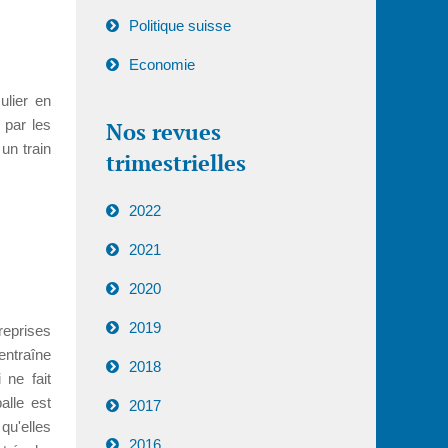
Politique suisse
Economie
ulier en
 par les
Nos revues
un train
trimestrielles
2022
2021
2020
2019
eprises
entraîne
2018
 ne fait
alle est
2017
qu'elles
2016