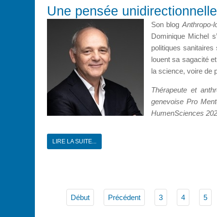
Une pensée unidirectionnell
Son blog
Anthropo-l
Dominique Michel s’
politiques sanitaire
louent sa sagacité e
la science, voire de
Thérapeute et anthr
genevoise Pro Mente
HumenSciences 2020
LIRE LA SUITE...
Début
Précédent
3
4
5