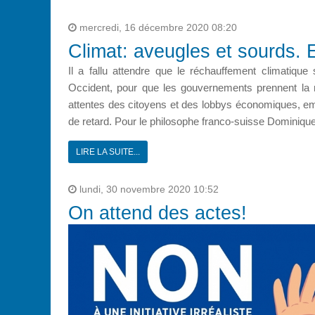
mercredi, 16 décembre 2020 08:20
Climat: aveugles et sourds.
Il a fallu attendre que le réchauffement climatique
Occident, pour que les gouvernements prennent la me
attentes des citoyens et des lobbys économiques, emp
de retard. Pour le philosophe franco-suisse Dominiqu
LIRE LA SUITE...
lundi, 30 novembre 2020 10:52
On attend des actes!