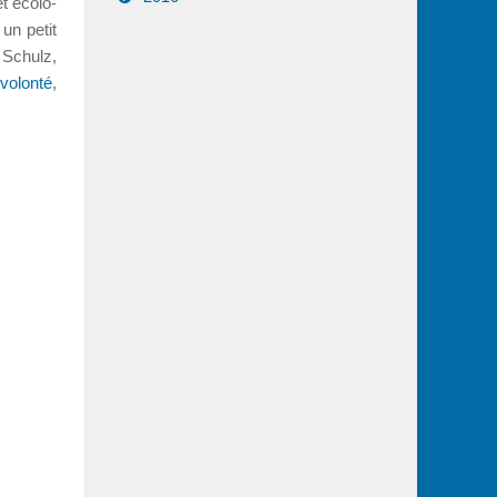
t éco­lo­
un petit
Schulz,
 volonté
,