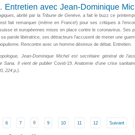
e. Entretien avec Jean-Dominique Mic
ogiques
, abrité par la
Tribune de Genève
, a fait le buzz ce printemp
est fait remarquer (même en France!) pour ses critiques à l’enco
s suisse et européennes mises en place contre le coronavirus. Ses p
t sa parole libératrice, ses détracteurs l’accusent de mener une guerr
 populisme. Rencontre avec un homme désireux de débat. Entretien.
opologue, Jean-Dominique Michel est secrétaire général de l’ass
 Sana. Il vient de publier
Covid-19. Anatomie d’une crise sanitair
, 224 p.).
8
6
7
9
10
11
12
Suivant