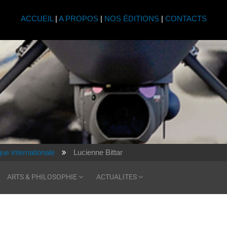
ACCUEIL
|
A PROPOS
|
NOS ÉDITIONS
|
CONTACTS
que internationale
Lucienne Bittar
ARTS & PHILOSOPHIE
ACTUALITES