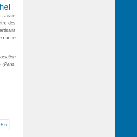
hel
s. Jean-
ntre des
artisans
e contre
ociation
e
(Paris,
Fin