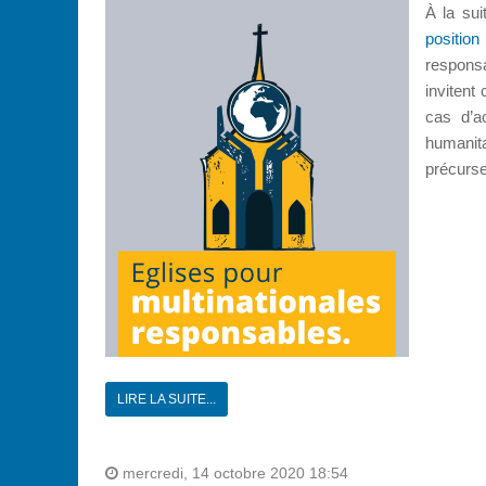
À la su
positio
responsa
invitent
cas d’ac
humanita
précurse
LIRE LA SUITE...
mercredi, 14 octobre 2020 18:54