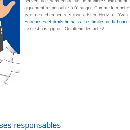
peuvent agir, sans contrainte, de manière socia­le­ment e
gique­ment res­pon­sable à l’étranger. Comme le montre 
livre des chercheurs suisses Ellen Hertz et Yvan 
Entreprises et droits humains. Les limites de la bonne
ce n'est pas gagné... On attend des actes!
rises responsables