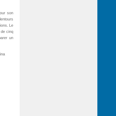
pour son
lentours
tions. Le
s de cinq
parer un
ina