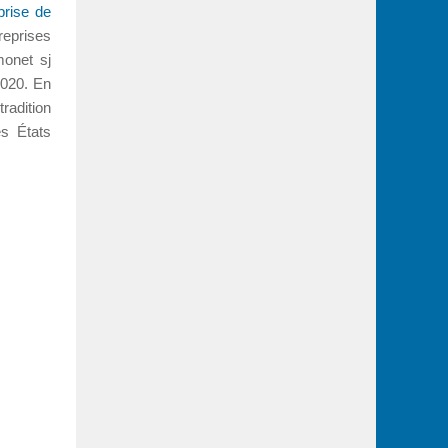
prise de
reprises
monet sj
020. En
radition
es États