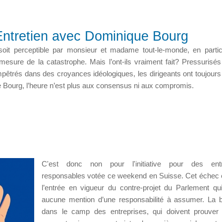
 Entretien avec Dominique Bourg
 soit perceptible par monsieur et madame tout-le-monde, en partic
sure de la catastrophe. Mais l’ont-ils vraiment fait? Pressurisés
êtrés dans des croyances idéologiques, les dirigeants ont toujours 
e Bourg, l’heure n’est plus aux consensus ni aux compromis.
C'est donc non pour l'initiative pour des entr
responsables votée ce weekend en Suisse. Cet échec 
l’entrée en vigueur du contre-projet du Par­le­ment qui
aucune men­tion d’une res­pon­sa­bi­lité à assu­mer. La b
dans le camp des entreprises, qui doivent prou­ver 