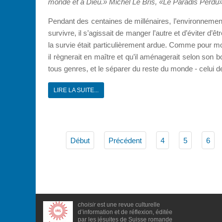
monde et à Dieu.»
Michel Le Bris, «Le Paradis Perdu
Pendant des centaines de millénaires, l’environnemen
survivre, il s’agissait de manger l’autre et d’éviter d’
la survie était particulièrement ardue. Comme pour m
il règnerait en maître et qu’il aménagerait selon son 
tous genres, et le séparer du reste du monde - celui de l
LIRE LA SUITE...
Début
Précédent
4
5
6
choisir
est une revue culturelle
d’information et de réflexion, éditée
par les jésuites de Suisse romande