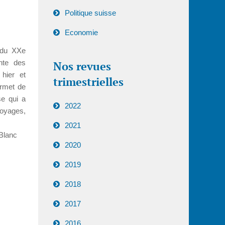
Politique suisse
Economie
s du XXe
nte des
Nos revues
hier et
trimestrielles
ermet de
se qui a
2022
voyages,
2021
Blanc
2020
2019
2018
2017
2016