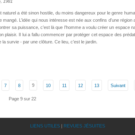
», 1981
t naturel a été sinon hostile, du moins dangereux pour le genre huma
être mangé. L’idée qui nous intéresse est née aux confins d’une région 
ontrer sa puissance, c’est là que l’homme a voulu créer un espace na
bon plaisir. Il lui a fallu commencer par protéger cet espace des préda
a survie - par une clôture. Ce lieu, c’est le jardin.
9
7
8
10
11
12
13
Suivant
Page 9 sur 22
LIENS UTILES
|
REVUES JÉSUITES