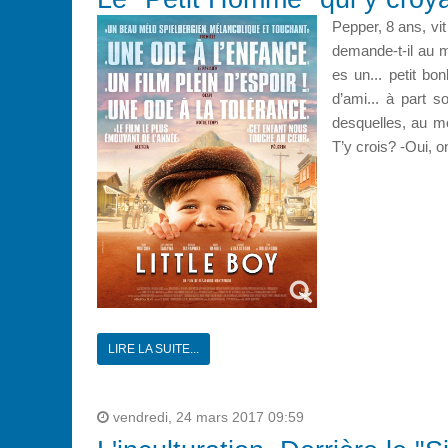
Pepper, 8 ans, vi
demande-t-il au m
es un... petit bo
d’ami... à part 
desquelles, au mo
T’y crois? -Oui, on
LIRE LA SUITE...
vendredi, 24 mars 2017 09:59