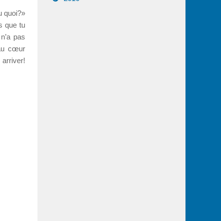
u quoi?»
s que tu
 n’a pas
 au cœur
arriver!