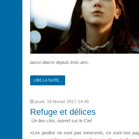
aussi diacre depuis trois ans.
LIRE LA SUITE...
jeudi, 16 février 2017 14:45
Refuge et délices
Un lieu clos, ouvert sur le Ciel
«Les jardins ne sont pas innocents, ce sont nos pay