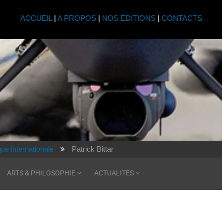
ACCUEIL
|
A PROPOS
|
NOS ÉDITIONS
|
CONTACTS
que internationale
Patrick Bittar
ARTS & PHILOSOPHIE
ACTUALITES