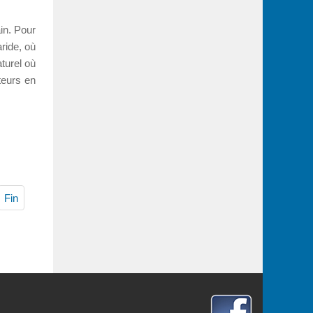
in. Pour
aride, où
turel où
teurs en
Fin