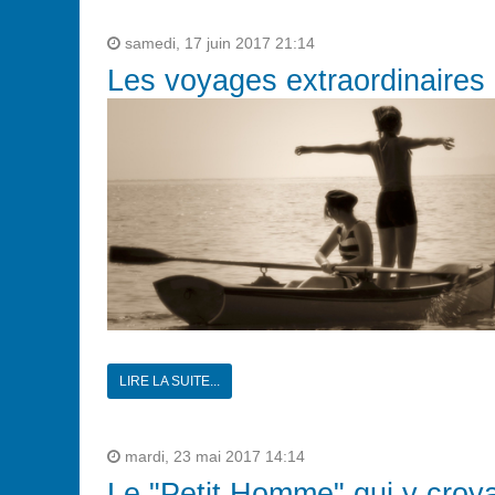
samedi, 17 juin 2017 21:14
Les voyages extraordinaires d
LIRE LA SUITE...
mardi, 23 mai 2017 14:14
Le "Petit Homme" qui y croya