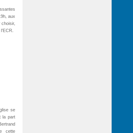
essantes
19h, aux
r
choisir
,
e l’ECR
.
glise se
t la part
Bertrand
e cette