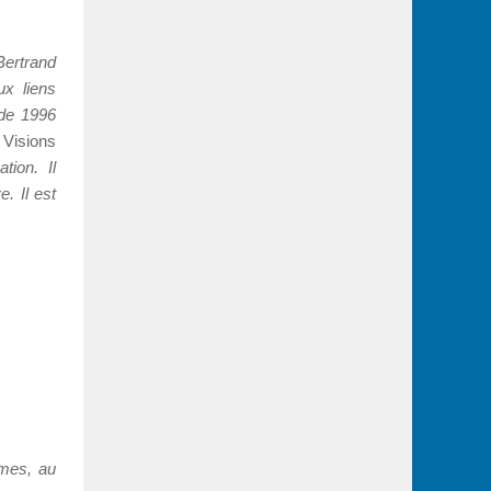
Bertrand
x liens
 de 1996
l
Visions
ion. Il
. Il est
mmes, au