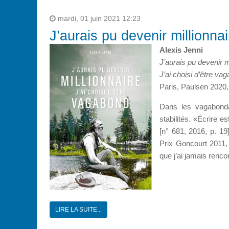
mardi, 01 juin 2021 12:23
J’aurais pu devenir millionnai
Alexis Jenni
J’aurais pu devenir m
J’ai choisi d’être va
Paris, Paulsen 2020,
Dans les vagabondag
stabilités. «Écrire 
[n° 681, 2016, p. 19
Prix Goncourt 2011,
que j’ai jamais renco
LIRE LA SUITE...