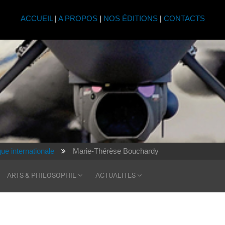
ACCUEIL
|
A PROPOS
|
NOS ÉDITIONS
|
CONTACTS
que internationale
Marie-Thérèse Bouchardy
ARTS & PHILOSOPHIE
ACTUALITES