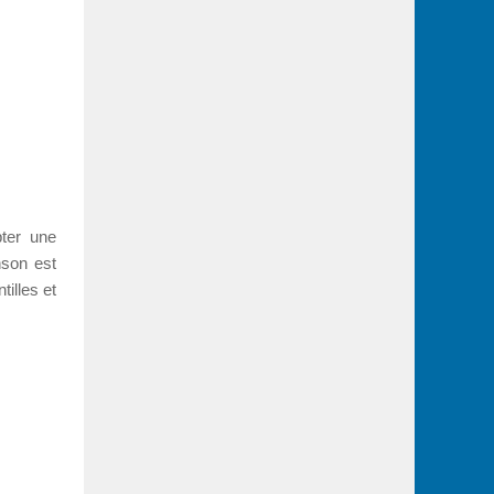
ter une
nson est
illes et