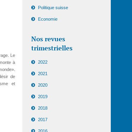
Politique suisse
Economie
Nos revues
trimestrielles
yage. Le
2022
emonte à
monde».
2021
désir de
isme et
2020
2019
2018
2017
2016