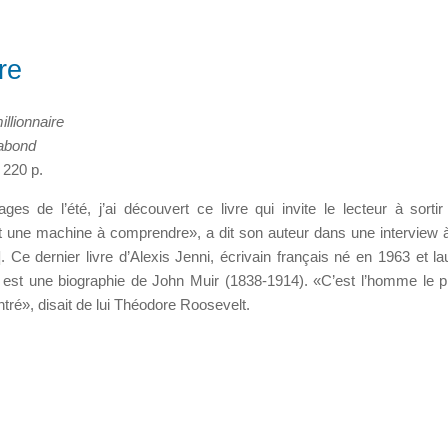
re
illionnaire
gabond
 220 p.
es de l’été, j’ai découvert ce livre qui invite le lecteur à sorti
est une machine à comprendre», a dit son auteur dans une interview
]. Ce dernier livre d’Alexis Jenni, écrivain français né en 1963 et la
 est une biographie de John Muir (1838-1914). «C’est l’homme le pl
ntré», disait de lui Théodore Roosevelt.