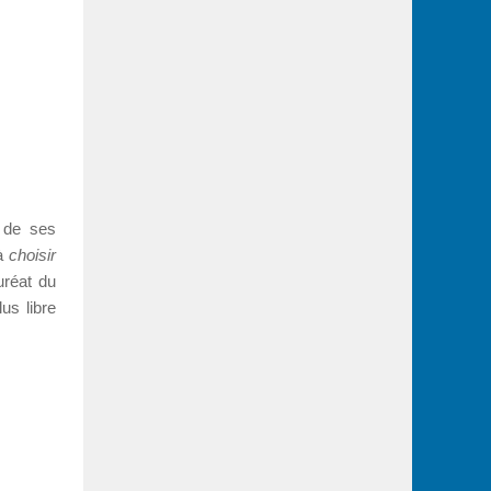
r de ses
 à
choisir
uréat du
us libre