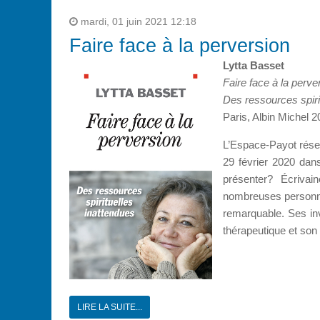
mardi, 01 juin 2021 12:18
Faire face à la perversion
Lytta Basset
Faire face à la perve
Des ressources spiri
Paris, Albin Michel 2
L’Espace-Payot réser
29 février 2020 dans 
présenter? Écrivain
nombreuses personnes
remarquable. Ses in
thérapeutique et son 
LIRE LA SUITE...