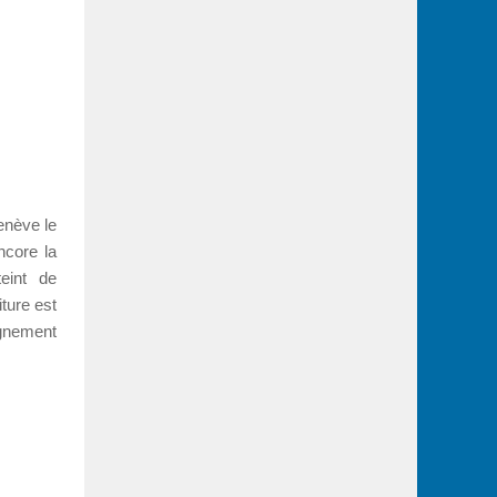
enève le
ncore la
teint de
ture est
agnement