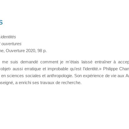
s
identités
t ouvertures
e, Ouverture 2020, 98 p.
je me suis demandé comment je m’étais laissé entraîner à accep
‹objet› aussi erratique et improbable qu’est l’identité.» Philippe Cha
r en sciences sociales et anthropologie. Son expérience de vie aux Ant
nseigné, a enrichi ses travaux de recherche.