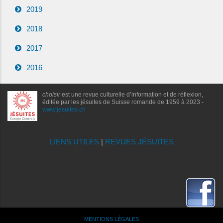
2019
2018
2017
2016
choisir
est une revue culturelle d’information et de réflexion,
éditée par les jésuites de Suisse romande de 1959 à 2023 -
www.jesuites.ch
LIENS UTILES
|
REVUES JÉSUITES
MENTIONS LÉGALES