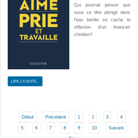
Qui pourrait penser que
sous ce titre plongé dans
l’eau bénite se cache la
réflexion d’un financier
chrétien?
LIRE LA SUITE...
2
Début
Précédent
1
3
4
5
6
7
8
9
10
Suivant