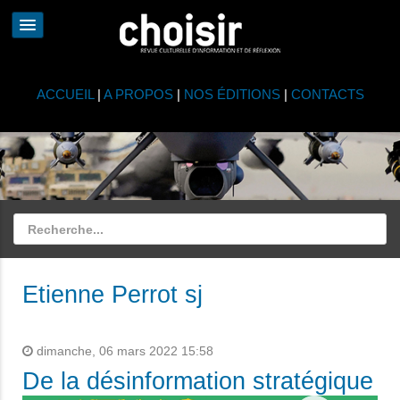
ACCUEIL
|
A PROPOS
|
NOS ÉDITIONS
|
CONTACTS
Etienne Perrot sj
dimanche, 06 mars 2022 15:58
De la désinformation stratégique