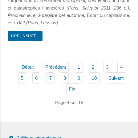
l’argent et le discernement managérial, dont
Refus du risque
et catastrophes financières
(Paris, Salvator 2011, 296 p.).
Prochain livre, à paraître cet automne,
Esprit du capitalisme,
es-tu là?
(Paris, Lessius).
LIRE LA SUITE...
4
Début
Précédent
1
2
3
5
6
7
8
9
10
Suivant
Fin
Page 4 sur 18
Politique internationale