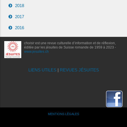
2018
2017
2016
choisir
est une revue culturelle d’information et de réflexion,
éditée par les jésuites de Suisse romande de 1959 à 2023 -
www.jesuites.ch
LIENS UTILES
|
REVUES JÉSUITES
MENTIONS LÉGALES