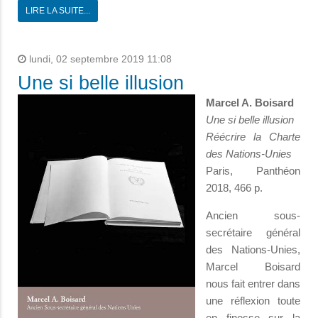
LIRE LA SUITE...
lundi, 02 septembre 2019 11:08
Une si belle illusion
Marcel A. Boisard
Une si belle illusion
Réécrire la Charte
des Nations-Unies
Paris, Panthéon
2018, 466 p.
Ancien sous-
secrétaire général
des Nations-Unies,
Marcel Boisard
nous fait entrer dans
une réflexion toute
en finesse sur la