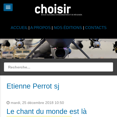
ACCUEIL
|
A PROPOS
|
NOS ÉDITIONS
|
CONTACTS
Etienne Perrot sj
mardi, 25 décembre 2018 10:50
Le chant du monde est là