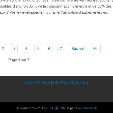
ère sont le fait du chauffage ; juste derrière arrivent les transports.
onsables d'environ 35 % de la consommation d'énergie et de 30% des
? Par le développement du rail et l'utilisation d'autres énergies.
4
2
3
5
6
7
Suivant
Fin
Page 4 sur 7
LIENS UTILES
|
REVUES JÉSUITES
© Revue choisir 2012-2023 -
Réalisé par
www.i-media.ch