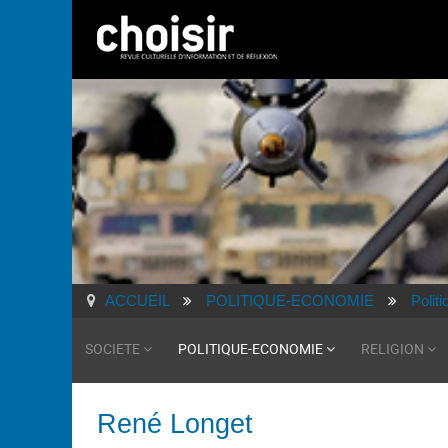
ACCUEIL
POLITIQUE-ECONOMIE
Polit
SOCIETE
POLITIQUE-ECONOMIE
RELIGION
René Longet