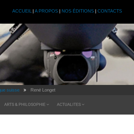
ACCUEIL
|
A PROPOS
|
NOS ÉDITIONS
|
CONTACTS
ique suisse
René Longet
ARTS & PHILOSOPHIE
ACTUALITES