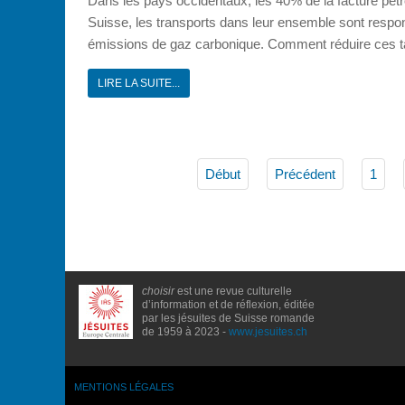
Dans les pays occidentaux, les 40% de la facture pétroli
Suisse, les transports dans leur ensemble sont resp
émissions de gaz carbonique. Comment réduire ces taux 
LIRE LA SUITE...
Début
Précédent
1
choisir
est une revue culturelle
d’information et de réflexion, éditée
par les jésuites de Suisse romande
de 1959 à 2023 -
www.jesuites.ch
MENTIONS LÉGALES