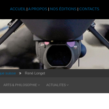
ACCUEIL
|
A PROPOS
|
NOS ÉDITIONS
|
CONTACTS
ique suisse
René Longet
ARTS & PHILOSOPHIE
ACTUALITES