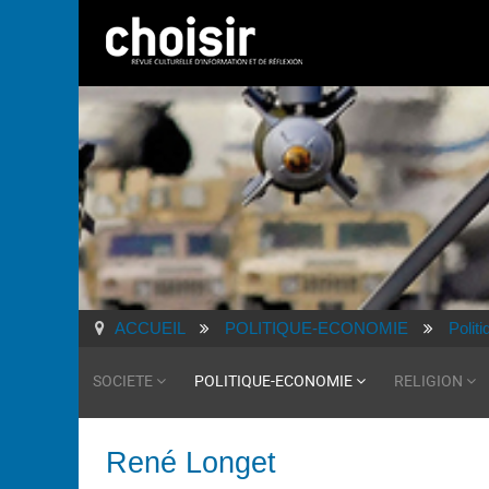
ACCUEIL
POLITIQUE-ECONOMIE
Polit
SOCIETE
POLITIQUE-ECONOMIE
RELIGION
René Longet