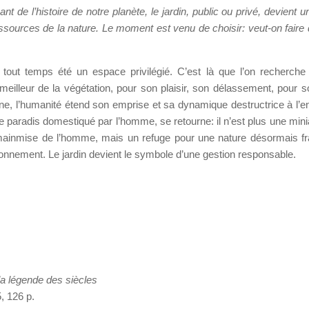
t de l’histoire de notre planète, le jardin, public ou privé, devient u
essources de la nature. Le moment est venu de choisir: veut-on faire 
 tout temps été un espace privilégié. C’est là que l’on recherche 
 meilleur de la végétation, pour son plaisir, son délassement, pour so
eine, l’humanité étend son emprise et sa dynamique destructrice à l’
 de paradis domestiqué par l’homme, se retourne: il n’est plus une min
mainmise de l’homme, mais un refuge pour une nature désormais fra
ronnement. Le jardin devient le symbole d’une gestion responsable.
la légende des siècles
, 126 p.