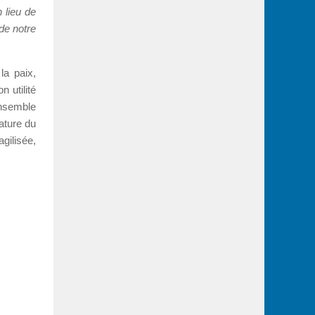
n lieu de
de notre
la paix,
n utilité
ensemble
iature du
gilisée,