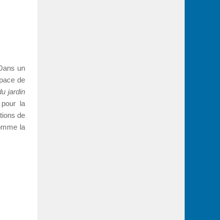
«Dans un
space de
u jardin
 pour la
tions de
comme la