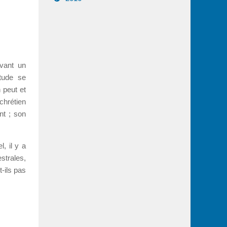
evant un
étude se
 peut et
 chrétien
nt ; son
, il y a
strales,
-ils pas