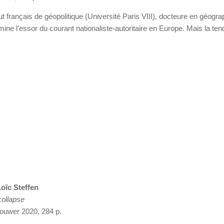
ut français de géopolitique (Université Paris VIII), docteure en géogra
ine l’essor du courant nationaliste-autoritaire en Europe. Mais la te
Loïc Steffen
collapse
rouwer 2020, 284 p.