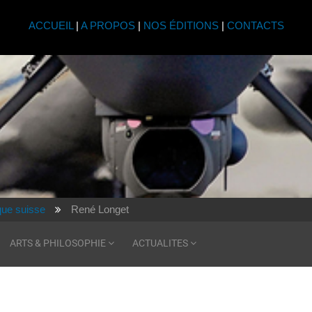
ACCUEIL
|
A PROPOS
|
NOS ÉDITIONS
|
CONTACTS
ique suisse
René Longet
ARTS & PHILOSOPHIE
ACTUALITES