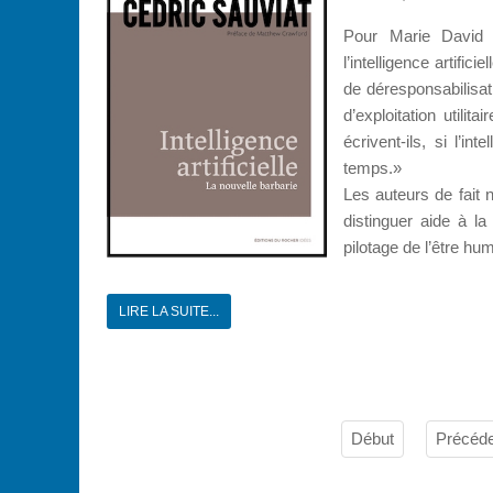
Pour Marie David e
l’intelligence artific
de déresponsabilisati
d’exploitation utili
écrivent-ils, si l’i
temps.»
Les auteurs de fait n
distinguer aide à la
pilotage de l’être hu
LIRE LA SUITE...
Début
Précéde