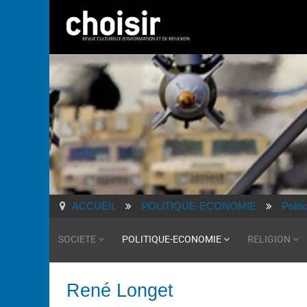
ACCUEIL
POLITIQUE-ECONOMIE
Polit
SOCIETE
POLITIQUE-ECONOMIE
RELIGION
René Longet