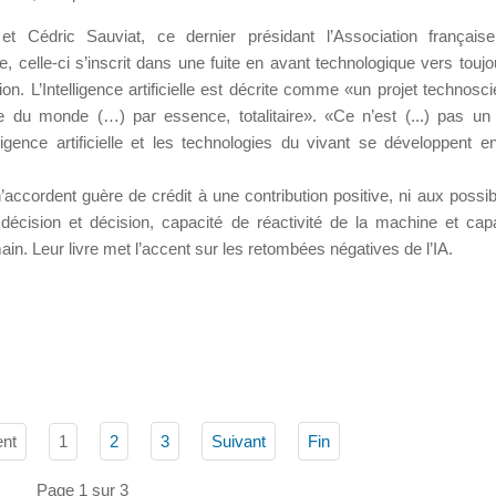
t Cédric Sauviat, ce dernier présidant l’Association française
ielle, celle-ci s’inscrit dans une fuite en avant technologique vers touj
on. L’Intelligence artificielle est décrite comme «un projet technosci
taire du monde (…) par essence, totalitaire». «Ce n’est (...) pas un
ntelligence artificielle et les technologies du vivant se développent
’accordent guère de crédit à une contribution positive, ni aux possibi
 décision et décision, capacité de réactivité de la machine et cap
main. Leur livre met l’accent sur les retombées négatives de l’IA.
nt
1
2
3
Suivant
Fin
Page 1 sur 3