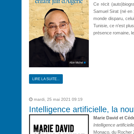
Ce récit (auto)biog
Samuel Sirat (né en 
monde disparu, celui 
Tunisie, ce n’est plu
présence romaine, les
LIRE LA SUITE...
mardi, 25 mai 2021 09:19
Intelligence artificielle, la no
Marie David et Cédr
Intelligence artificiel
Monaco, du Rocher 