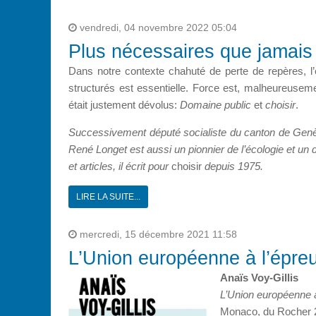
vendredi, 04 novembre 2022 05:04
Plus nécessaires que jamais l
Dans notre contexte chahuté de perte de repères, l’
structurés est essentielle. Force est, malheureusem
était justement dévolus:
Domaine public
et
choisir
.
Successivement député socialiste du canton de Genèv
René Longet est aussi un pionnier de l’écologie et u
et articles, il écrit pour
choisir
depuis 1975.
LIRE LA SUITE...
mercredi, 15 décembre 2021 11:58
L’Union européenne à l’épre
Anaïs Voy-Gillis
L’Union européenne à
Monaco, du Rocher 2