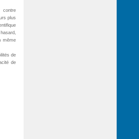
 contre
ours plus
entifique
 hasard,
 en même
lités de
acité de