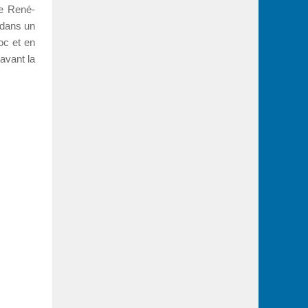
ce René-
 dans un
oc et en
 avant la