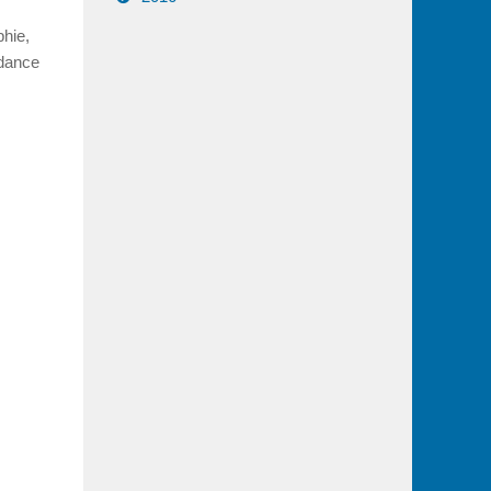
phie,
ndance