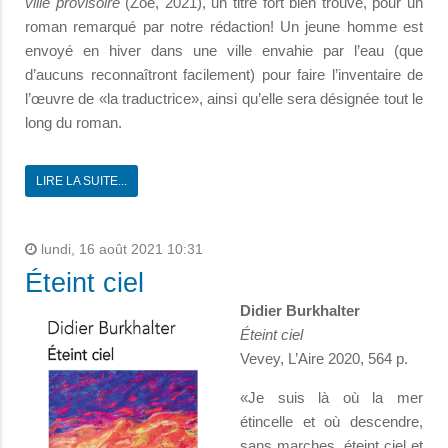
ville provisoire
(Zoé, 2021), un titre fort bien trouvé, pour un
roman remarqué par notre rédaction! Un jeune homme est
envoyé en hiver dans une ville envahie par l’eau (que
d’aucuns reconnaîtront facilement) pour faire l’inventaire de
l’œuvre de «la traductrice», ainsi qu’elle sera désignée tout le
long du roman.
LIRE LA SUITE...
lundi, 16 août 2021 10:31
Éteint ciel
Didier Burkhalter
Éteint ciel
Vevey, L’Aire 2020, 564 p.
«Je suis là où la mer
étincelle et où descendre,
sans marches, éteint ciel et