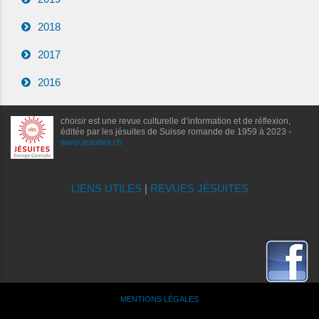
2018
2017
2016
choisir
est une revue culturelle d’information et de réflexion,
éditée par les jésuites de Suisse romande de 1959 à 2023 -
www.jesuites.ch
LIENS UTILES
|
REVUES JÉSUITES
MENTIONS LÉGALES