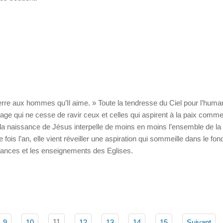
 terre aux hommes qu’Il aime. » Toute la tendresse du Ciel pour l’human
 qui ne cesse de ravir ceux et celles qui aspirent à la paix comm
 la naissance de Jésus interpelle de moins en moins l’ensemble de la 
 fois l’an, elle vient réveiller une aspiration qui sommeille dans le fon
yances et les enseignements des Eglises.
11
9
10
12
13
14
15
Suivant