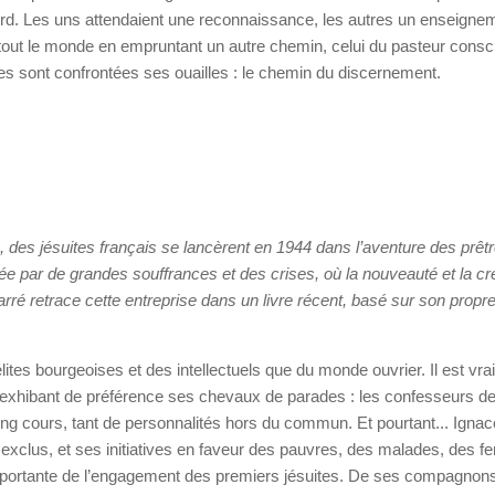
ord. Les uns attendaient une reconnaissance, les autres un enseigne
tout le monde en empruntant un autre chemin, celui du pasteur consc
lles sont confrontées ses ouailles : le chemin du discernement.
des jésuites français se lancèrent en 1944 dans l’aventure des prêt
e par de grandes souffrances et des crises, où la nouveauté et la cré
arré retrace cette entreprise dans un livre récent, basé sur son propr
lites bourgeoises et des intellectuels que du monde ouvrier. Il est vrai
exhibant de préférence ses chevaux de parades : les confesseurs de
ong cours, tant de personnalités hors du commun. Et pourtant... Igna
 exclus, et ses initiatives en faveur des pauvres, des malades, des
importante de l’engagement des premiers jésuites. De ses compagnon