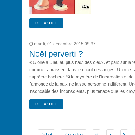
LIRE LA SUITE...
mardi, 01 décembre 2015 09:37
Noël perverti ?
« Gloire à Dieu au plus haut des cieux, et paix sur la
comme ramassée dans le chant des anges. Un message
suprême bonheur. Si le mystère de l’Incarnation et de
l’annonce de la paix ne laisse personne indifférent. Une
insondable des inconscients, plus tenace que les cro
LIRE LA SUITE...
Début
Précédent
6
7
8