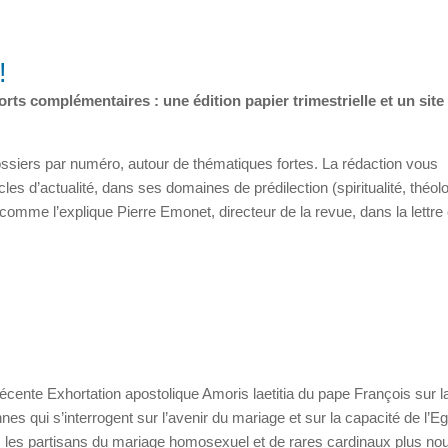
!
rts complémentaires : une édition papier trimestrielle et un sit
 dossiers par numéro, autour de thématiques fortes. La rédaction vous
les d’actualité, dans ses domaines de prédilection (spiritualité, théolo
, comme l’explique Pierre Emonet, directeur de la revue, dans la lettre 
récente Exhortation apostolique Amoris laetitia du pape François sur l
nes qui s’interrogent sur l’avenir du mariage et sur la capacité de l’Eg
s les partisans du mariage homosexuel et de rares cardinaux plus nou