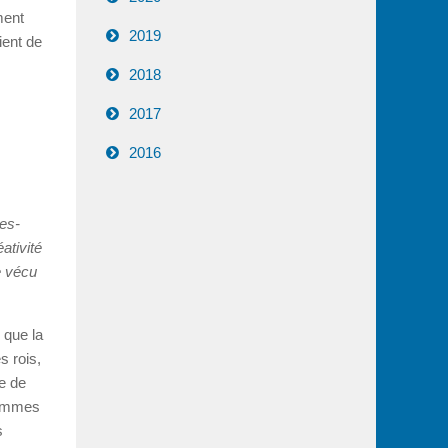
ment
2019
ient de
2018
2017
2016
res-
ativité
e vécu
 que la
s rois,
ce de
 femmes
s