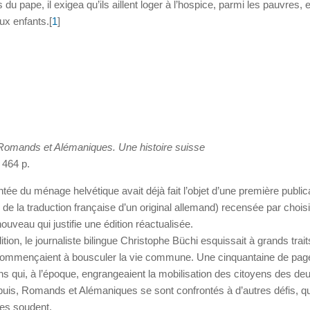
u pape, il exigea qu’ils aillent loger à l’hospice, parmi les pauvres, et
ux enfants.[
1
]
 Romands et Alémaniques. Une histoire suisse
 464 p.
ée du ménage helvétique avait déjà fait l’objet d’une première public
de la traduction française d’un original allemand) recensée par choisi
nouveau qui justifie une édition réactualisée.
tion, le journaliste bilingue Christophe Büchi esquissait à grands trait
 commençaient à bousculer la vie commune. Une cinquantaine de pag
s qui, à l’époque, engrangeaient la mobilisation des citoyens des deu
uis, Romands et Alémaniques se sont confrontés à d’autres défis, qu
 les soudent.