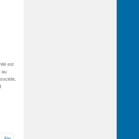
ité est
e au
société,
d
Fin