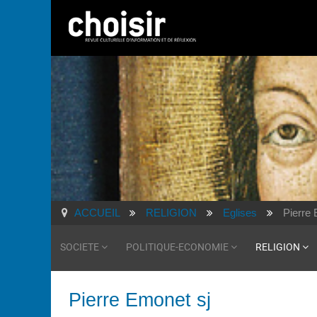
ACCUEIL
RELIGION
Eglises
Pierre 
SOCIETE
POLITIQUE-ECONOMIE
RELIGION
Pierre Emonet sj