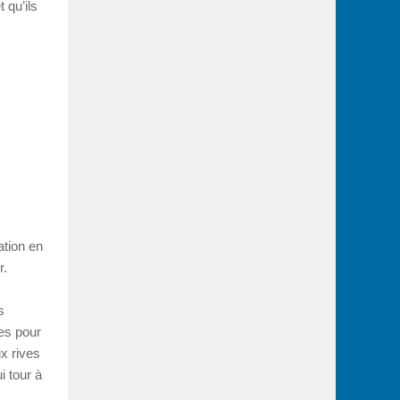
 qu’ils
ation en
r.
s
es pour
x rives
i tour à