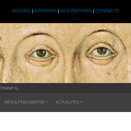
ACCUEIL
|
A PROPOS
|
NOS ÉDITIONS
|
CONTACTS
Emonet sj
ARTS & PHILOSOPHIE
ACTUALITES