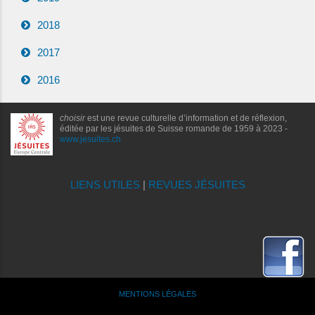
2018
2017
2016
choisir
est une revue culturelle d’information et de réflexion,
éditée par les jésuites de Suisse romande de 1959 à 2023 -
www.jesuites.ch
LIENS UTILES
|
REVUES JÉSUITES
MENTIONS LÉGALES