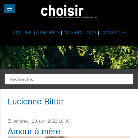
ACCUEIL
|
A PROPOS
|
NOS ÉDITIONS
|
CONTACTS
Lucienne Bittar
vendredi, 29 avril 2022 10:00
Amour à mère