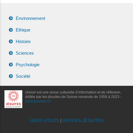
Environnement
Ethique
Histoire
Sciences
Psychologie
Société
choisir
est une revue culturelle d’information et de réflexion,
éditée par les jésuites de Suisse romande de 1959 à 2023 -
www.jesuites.ch
LIENS UTILES
|
REVUES JÉSUITES